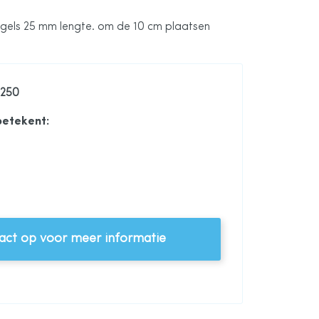
gels 25 mm lengte. om de 10 cm plaatsen
0250
betekent:
ct op voor meer informatie
 28 mm, op rol van 30 meter