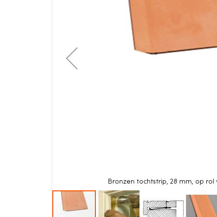
einde
van
de
afbeeldingen-
gallerij
Bronzen tochtstrip, 28 mm, op rol