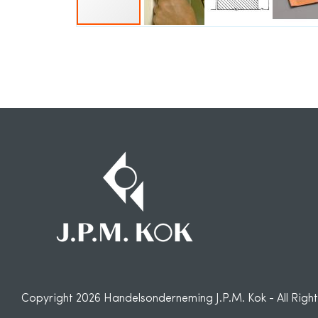
Ga
naar
het
begin
van
de
afbeeldingen-
gallerij
Copyright 2026 Handelsonderneming J.P.M. Kok - All Righ