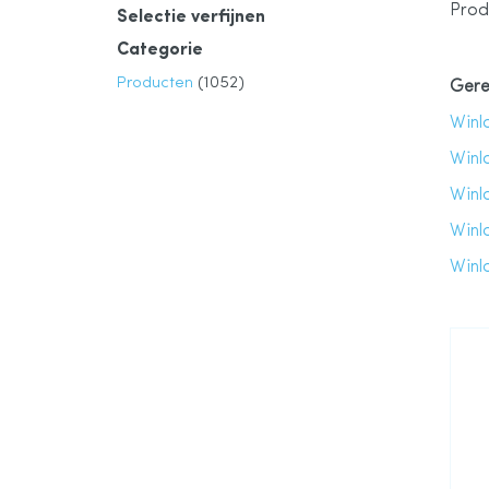
Prod
Selectie verfijnen
Categorie
product
Producten
1052
Gere
Winl
Winl
Winl
Winl
Winl