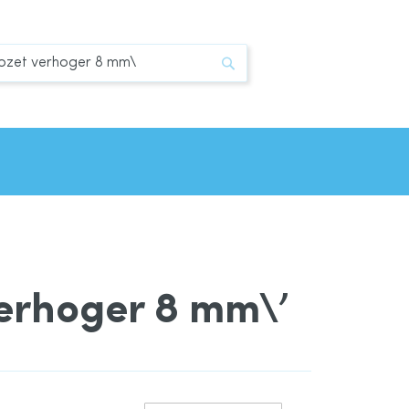
Zoek
verhoger 8 mm\’
Van