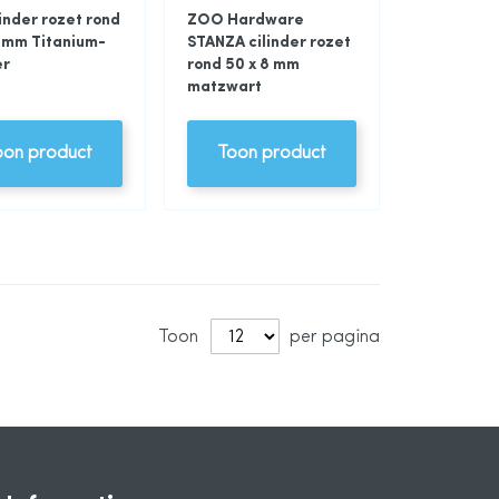
linder rozet rond
ZOO Hardware
8 mm Titanium-
STANZA cilinder rozet
er
rond 50 x 8 mm
matzwart
oon product
Toon product
Toon
per pagina