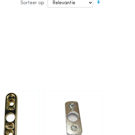
Sorteer op
laag
naar
hoog
sorteren