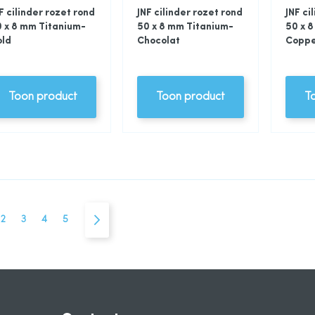
F cilinder rozet rond
JNF cilinder rozet rond
JNF ci
 x 8 mm Titanium-
50 x 8 mm Titanium-
50 x 
old
Chocolat
Copp
Toon product
Toon product
T
na
ees momenteel pagina
Pagina
Pagina
Pagina
Pagina
Pagina
Volgende
2
3
4
5