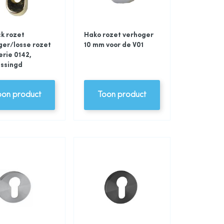
k rozet
Hako rozet verhoger
ger/losse rozet
10 mm voor de V01
erie 0142,
ssingd
oon product
Toon product