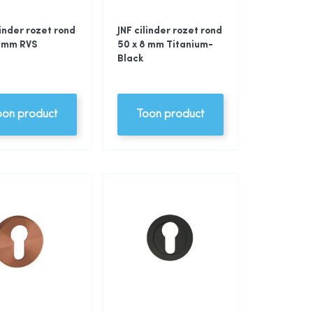
linder rozet rond
JNF cilinder rozet rond
8 mm RVS
50 x 8 mm Titanium-
Black
oon product
Toon product