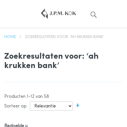
Zoek
HOME
ZOEKRESULTATEN VOOR: ‘AH KRUKKEN BANK’
Zoekresultaten voor: ‘ah
krukken bank’
Producten
1
-
12
van
58
Van
Sorteer op
laag
naar
hoog
sorteren
Bedoelde u