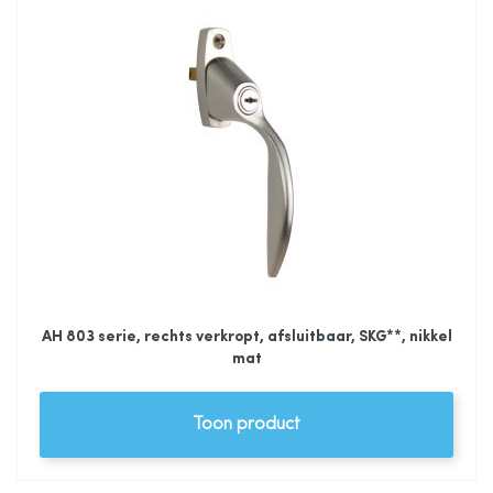
AH 803 serie, rechts verkropt, afsluitbaar, SKG**, nikkel
mat
Toon product