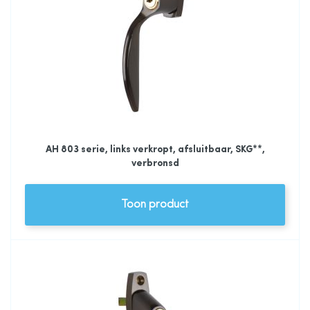
AH 803 serie, links verkropt, afsluitbaar, SKG**,
verbronsd
Toon product