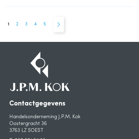
Pagina
U lees momenteel pagina
Pagina
Pagina
Pagina
Pagina
Pagina
Volgende
1
2
3
4
5
Contactgegevens
Handelsonderneming J.P.M. Kok
Oostergracht 36
3763 LZ SOEST