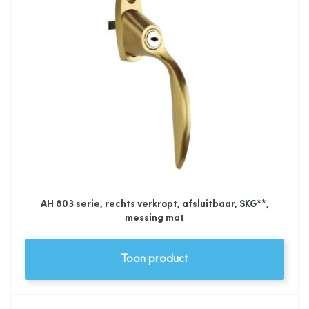
AH 803 serie, rechts verkropt, afsluitbaar, SKG**,
messing mat
Toon product