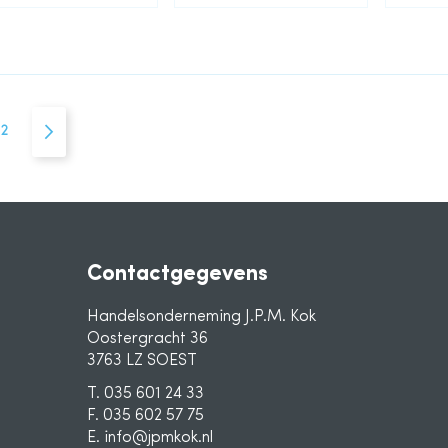
na
ees momenteel pagina
Pagina
Pagina
Volgende
2
Contactgegevens
Handelsonderneming J.P.M. Kok
Oostergracht 36
3763 LZ SOEST
T. 035 601 24 33
F. 035 602 57 75
E. info@jpmkok.nl