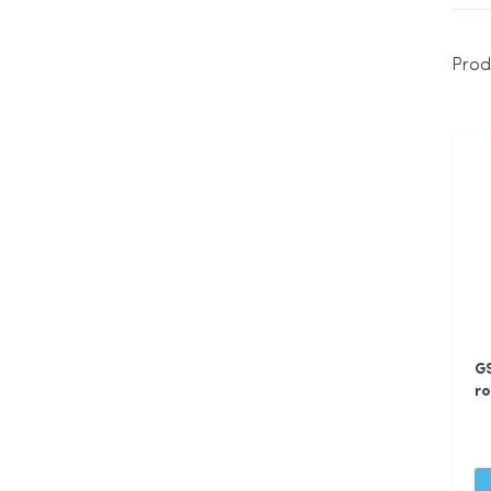
Prod
G
ro