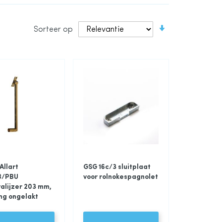
Van
Sorteer op
laag
naar
hoog
sorteren
Allart
GSG 16c/3 sluitplaat
B/PBU
voor rolnokespagnolet
alijzer 203 mm,
ng ongelakt