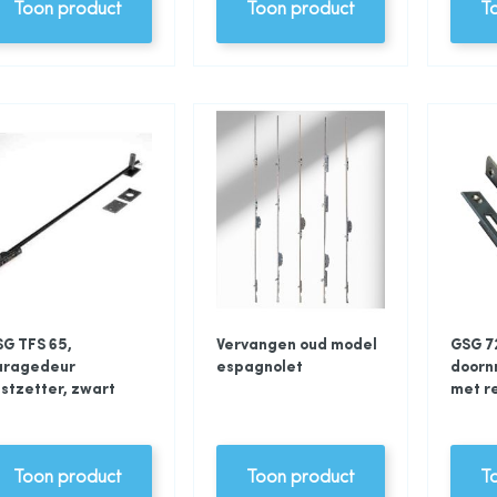
Toon product
Toon product
T
G TFS 65,
Vervangen oud model
GSG 7
aragedeur
espagnolet
doorn
stzetter, zwart
met r
Toon product
Toon product
T