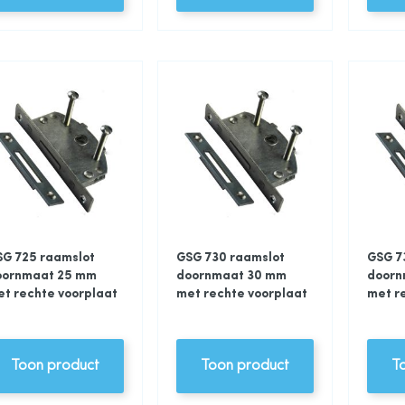
SG 725 raamslot
GSG 730 raamslot
GSG 7
oornmaat 25 mm
doornmaat 30 mm
doorn
t rechte voorplaat
met rechte voorplaat
met r
Toon product
Toon product
T