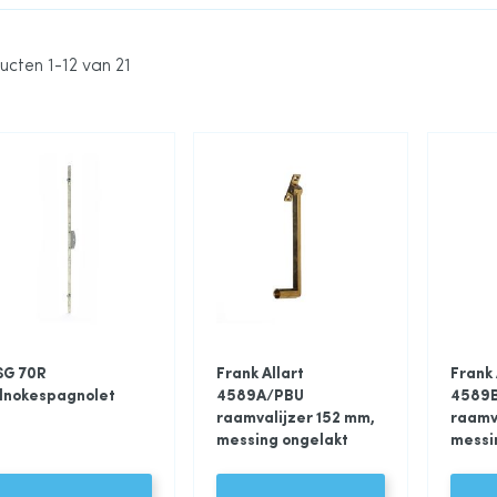
ucten
1
-
12
van
21
SG 70R
Frank Allart
Frank 
lnokespagnolet
4589A/PBU
4589
raamvalijzer 152 mm,
raamv
messing ongelakt
messi