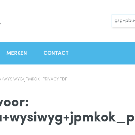
Zoek
MERKEN
CONTACT
A+WYSIWYG+JPMKOK_PRIVACY.PDF’
voor:
+wysiwyg+jpmkok_pr