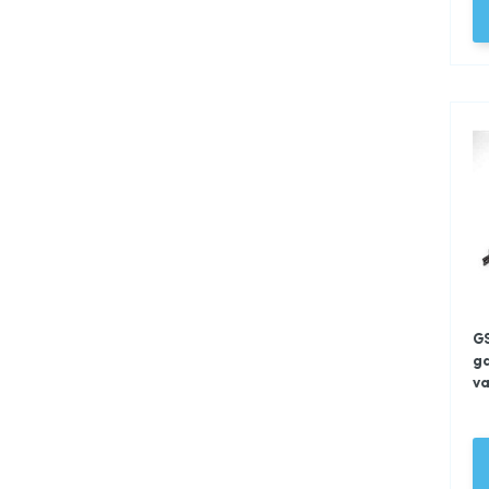
GS
g
va