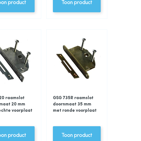
oon product
Toon product
20 raamslot
GSG 735R raamslot
maat 20 mm
doornmaat 35 mm
echte voorplaat
met ronde voorplaat
oon product
Toon product