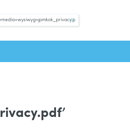
Zoek
ivacy.pdf’