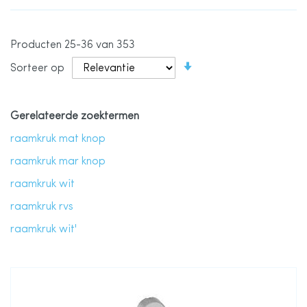
Producten
25
-
36
van
353
Van
Sorteer op
laag
naar
hoog
sorteren
Gerelateerde zoektermen
raamkruk mat knop
raamkruk mar knop
raamkruk wit
raamkruk rvs
raamkruk wit'