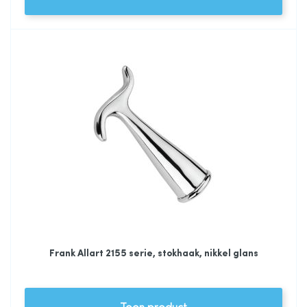
Frank Allart 2155 serie, stokhaak, nikkel glans