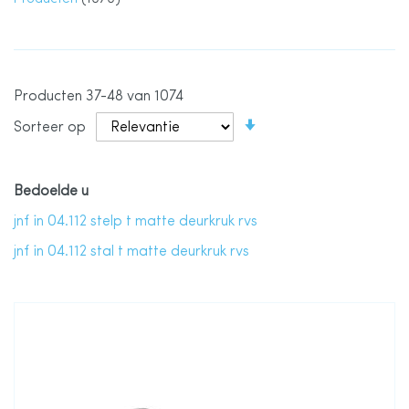
Producten
37
-
48
van
1074
Van
Sorteer op
laag
naar
hoog
sorteren
Bedoelde u
jnf in 04.112 stelp t matte deurkruk rvs
jnf in 04.112 stal t matte deurkruk rvs