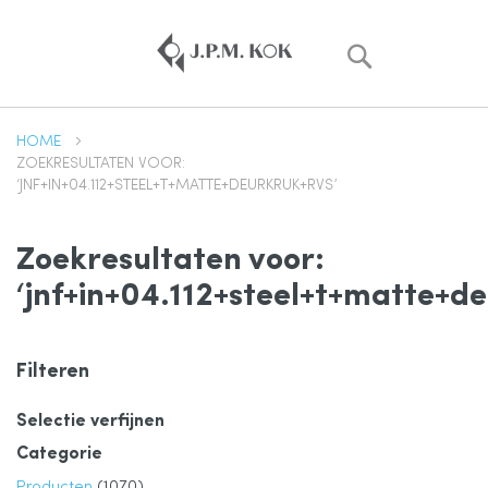
Zoek
HOME
ZOEKRESULTATEN VOOR:
‘JNF+IN+04.112+STEEL+T+MATTE+DEURKRUK+RVS’
Zoekresultaten voor:
‘jnf+in+04.112+steel+t+matte+d
Filteren
Selectie verfijnen
Categorie
product
Producten
1070