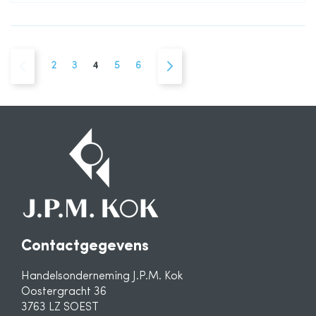
Pagina
Pagina
Vorige
Pagina
Pagina
U lees momenteel pagina
Pagina
Pagina
Pagina
Volgende
2
3
4
5
6
Contactgegevens
Handelsonderneming J.P.M. Kok
Oostergracht 36
3763 LZ SOEST