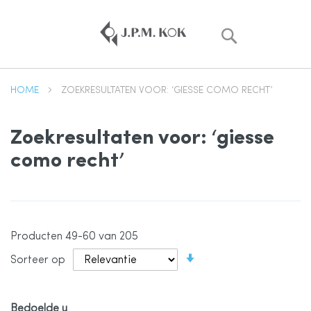
Zoek
HOME
ZOEKRESULTATEN VOOR: ‘GIESSE COMO RECHT’
Zoekresultaten voor: ‘giesse
como recht’
Producten
49
-
60
van
205
Van
Sorteer op
laag
naar
hoog
sorteren
Bedoelde u