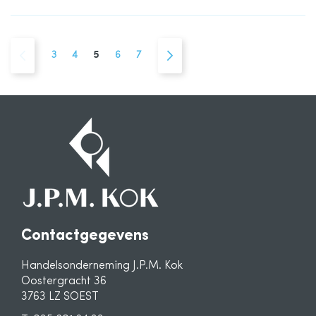
Pagina
Pagina
Vorige
Pagina
Pagina
U lees momenteel pagina
Pagina
Pagina
Pagina
Volgende
3
4
5
6
7
Contactgegevens
Handelsonderneming J.P.M. Kok
Oostergracht 36
3763 LZ SOEST