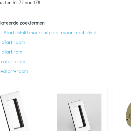
ucten
61
-
72
van
178
lateerde zoektermen
k+Allart+5640+hoeksluitplaat+voor+kantschuif
 allart raam
 allart ram
k+allart+ram
k+allart+raam