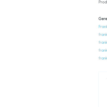
Prod
Gere
Fran
frank
frank
fran
fran