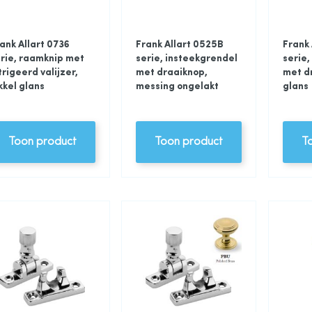
ank Allart 0736
Frank Allart 0525B
Frank 
rie, raamknip met
serie, insteekgrendel
serie,
trigeerd valijzer,
met draaiknop,
met dr
kkel glans
messing ongelakt
glans
Toon product
Toon product
T