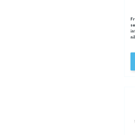
Fr
se
in
ni