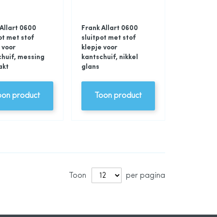
Allart 0600
Frank Allart 0600
ot met stof
sluitpot met stof
 voor
klepje voor
chuif, messing
kantschuif, nikkel
akt
glans
oon product
Toon product
Toon
per pagina