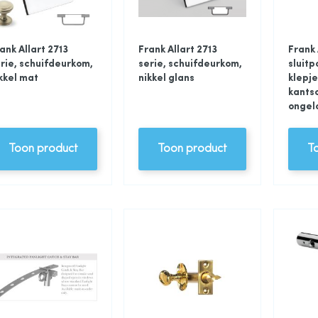
ank Allart 2713
Frank Allart 2713
Frank 
rie, schuifdeurkom,
serie, schuifdeurkom,
sluitp
kkel mat
nikkel glans
klepje
kants
ongel
Toon product
Toon product
T