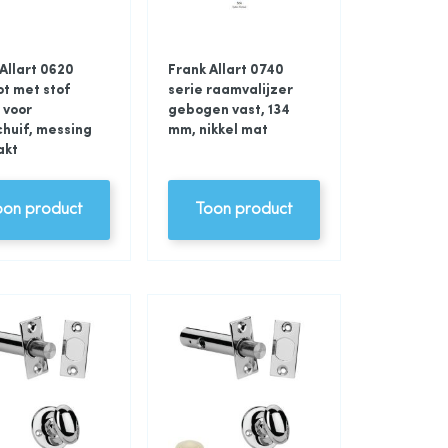
Allart 0620
Frank Allart 0740
ot met stof
serie raamvalijzer
 voor
gebogen vast, 134
chuif, messing
mm, nikkel mat
akt
oon product
Toon product