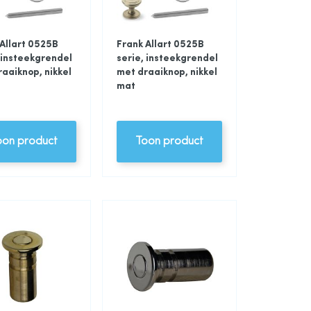
Allart 0525B
Frank Allart 0525B
 insteekgrendel
serie, insteekgrendel
aaiknop, nikkel
met draaiknop, nikkel
mat
oon product
Toon product