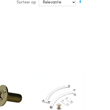
Sorteer op
laag
naar
hoog
sorteren