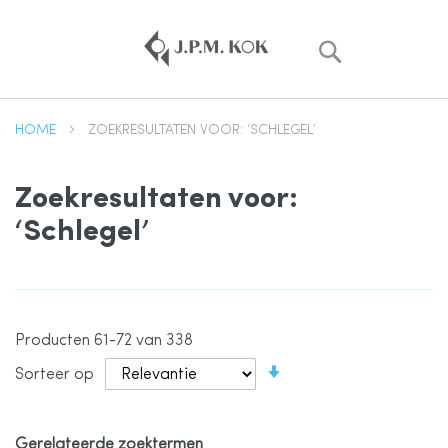
Zoek
HOME
ZOEKRESULTATEN VOOR: ‘SCHLEGEL’
Zoekresultaten voor:
‘Schlegel’
Producten
61
-
72
van
338
Van
Sorteer op
laag
naar
hoog
sorteren
Gerelateerde zoektermen