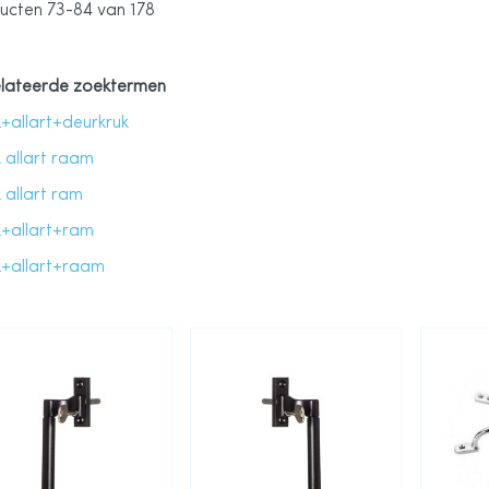
ucten
73
-
84
van
178
lateerde zoektermen
k+allart+deurkruk
 allart raam
 allart ram
k+allart+ram
k+allart+raam