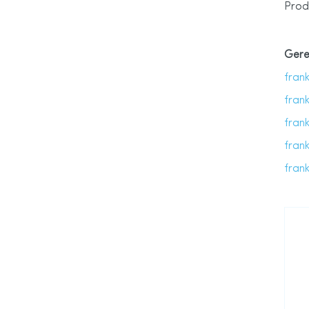
Prod
Gere
fran
frank
frank
fran
fran