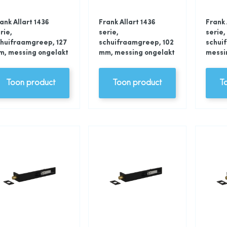
ank Allart 1436
Frank Allart 1436
Frank 
rie,
serie,
serie,
huifraamgreep, 127
schuifraamgreep, 102
schuif
m, messing ongelakt
mm, messing ongelakt
messi
Toon product
Toon product
T