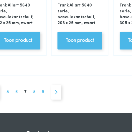
ank Allart 5640
Frank Allart 5640
Frank 
rie,
serie,
serie,
sculekantschuif,
basculekantschuif,
bascu
2 x 25 mm, zwart
203 x 25 mm, zwart
305 x
Toon product
Toon product
T
na
Pagina
Vorige
Pagina
Pagina
U lees momenteel pagina
Pagina
Pagina
Pagina
Volgende
5
6
7
8
9