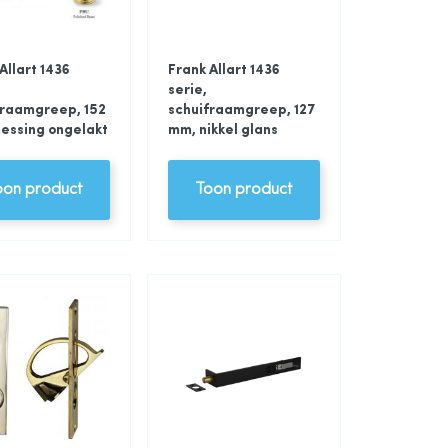
Allart 1436
Frank Allart 1436
serie,
fraamgreep, 152
schuifraamgreep, 127
essing ongelakt
mm, nikkel glans
oon product
Toon product