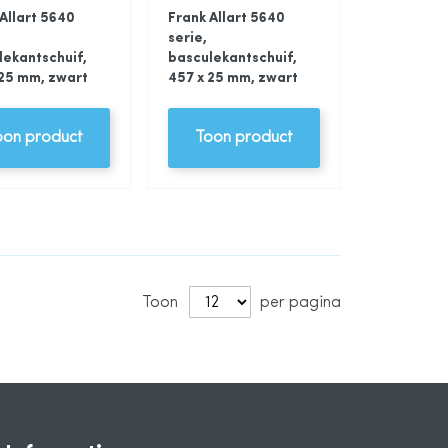
Allart 5640
Frank Allart 5640
serie,
lekantschuif,
basculekantschuif,
 25 mm, zwart
457 x 25 mm, zwart
oon product
Toon product
Toon
per pagina