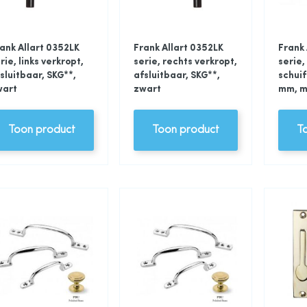
ank Allart 0352LK
Frank Allart 0352LK
Frank 
rie, links verkropt,
serie, rechts verkropt,
serie,
sluitbaar, SKG**,
afsluitbaar, SKG**,
schui
wart
zwart
mm, m
Toon product
Toon product
T