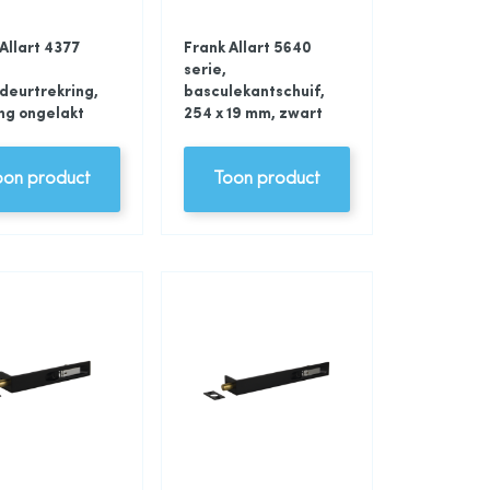
Allart 4377
Frank Allart 5640
serie,
deurtrekring,
basculekantschuif,
ng ongelakt
254 x 19 mm, zwart
oon product
Toon product