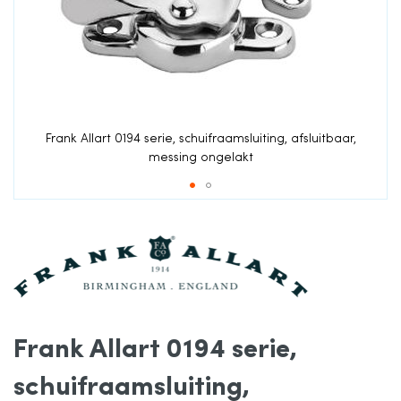
van
de
afbeeldingen-
gallerij
Frank Allart 0194 serie, schuifraamsluiting, afsluitbaar,
messing ongelakt
Ga
naar
het
Frank Allart 0194 serie,
begin
schuifraamsluiting,
van