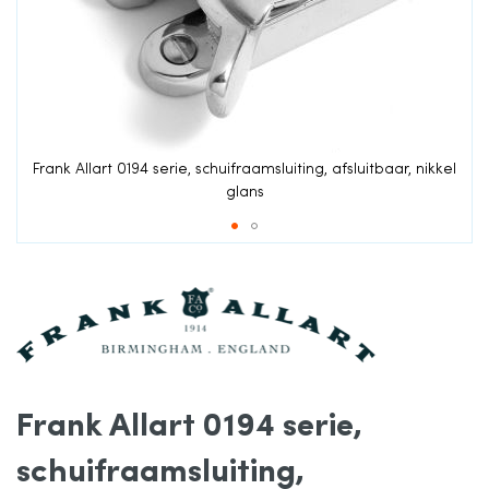
van
de
afbeeldingen-
gallerij
Frank Allart 0194 serie, schuifraamsluiting, afsluitbaar, nikkel
glans
Ga
naar
het
Frank Allart 0194 serie,
begin
schuifraamsluiting,
van