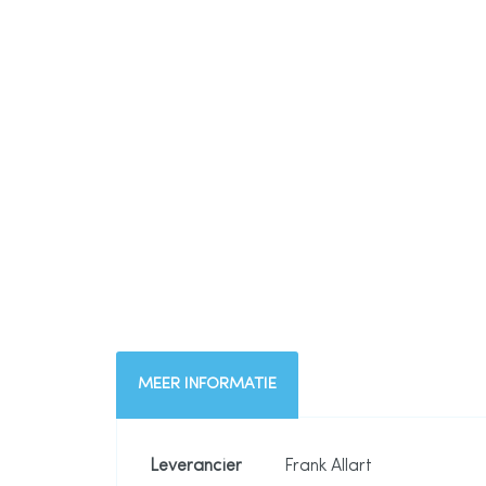
naar
het
begin
van
de
afbeeldingen-
gallerij
MEER INFORMATIE
Meer
Leverancier
Frank Allart
informatie