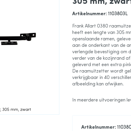
305 mm, zwar
Artikelnummer
: 1103803L
Frank Allart 0380 raamuitz
heeft een lengte van 305 m
openslaande ramen, gelever
aan de onderkant van de a
verlengde bevestiging om d
verder van de kozijnrand af
geleverd met een extra pin
De raamuitzetter wordt gel
verkrijgbaar in 40 verschil
afbeelding kan afwijken.
In meerdere uitvoeringen l
er, 305 mm, zwart
Artikelnummer
: 11038