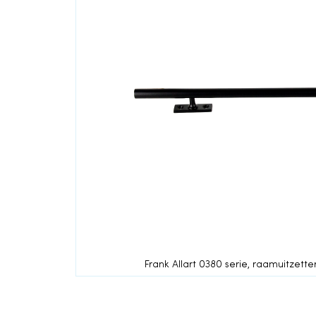
einde
van
de
afbeeldingen-
gallerij
Frank Allart 0380 serie, raamuitzett
Ga