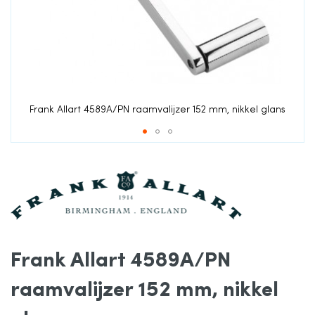
de
afbeeldingen-
gallerij
Frank Allart 4589A/PN raamvalijzer 152 mm, nikkel glans
Ga
naar
het
Frank Allart 4589A/PN
begin
raamvalijzer 152 mm, nikkel
van