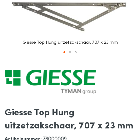
de
afbeeldingen-
gallerij
Giesse Top Hung uitzetzakschaar, 707 x 23 mm
Ga
naar
het
Giesse Top Hung
begin
uitzetzakschaar, 707 x 23 mm
van
Artikelnummer
: 76000009