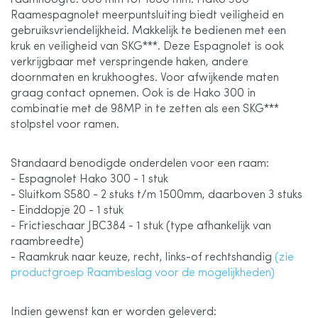
raamhoogte: 600 mm tot 1800 mm. HaKo 300
Raamespagnolet meerpuntsluiting biedt veiligheid en
afbeeldingen-
gebruiksvriendelijkheid. Makkelijk te bedienen met een
kruk en veiligheid van SKG***. Deze Espagnolet is ook
verkrijgbaar met verspringende haken, andere
gallerij
doornmaten en krukhoogtes. Voor afwijkende maten
graag contact opnemen. Ook is de Hako 300 in
combinatie met de 98MP in te zetten als een SKG***
stolpstel voor ramen.
Standaard benodigde onderdelen voor een raam:
- Espagnolet Hako 300 - 1 stuk
- Sluitkom S580 - 2 stuks t/m 1500mm, daarboven 3 stuks
- Einddopje 20 - 1 stuk
- Frictieschaar JBC384 - 1 stuk (type afhankelijk van
raambreedte)
- Raamkruk naar keuze, recht, links-of rechtshandig
(zie
productgroep Raambeslag voor de mogelijkheden)
Indien gewenst kan er worden geleverd: