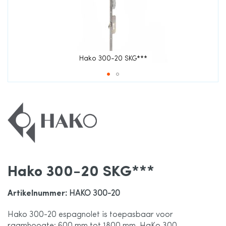
afbeeldingen-
gallerij
Hako 300-20 SKG***
Ga
naar
het
Hako 300-20 SKG***
begin
Artikelnummer
: HAKO 300-20
van
Hako 300-20 espagnolet is toepasbaar voor
de