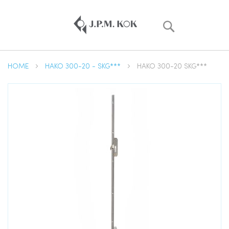
Zoek
HOME
HAKO 300-20 - SKG***
HAKO 300-20 SKG***
Ga
naar
het
einde
van
de