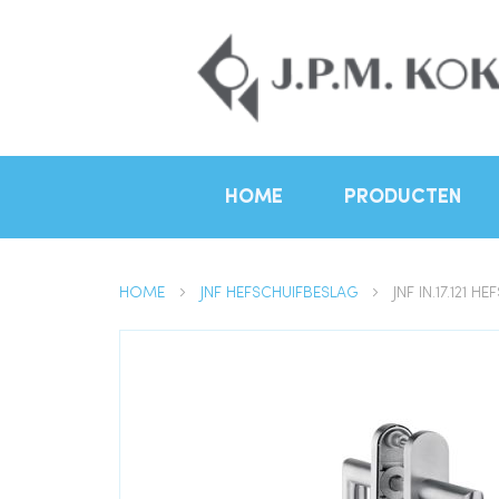
HOME
PRODUCTEN
HOME
JNF HEFSCHUIFBESLAG
JNF IN.17.121 
Ga
naar
het