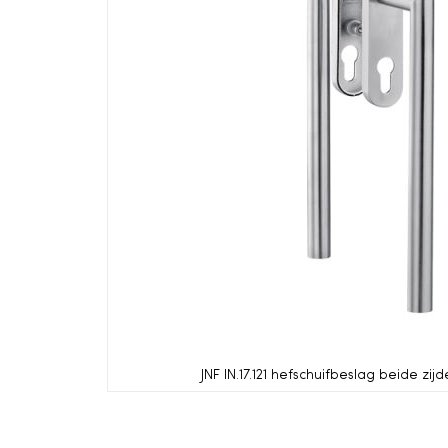
einde
van
de
afbeeldingen-
gallerij
JNF IN.17.121 hefschuifbeslag beide zij
Ga