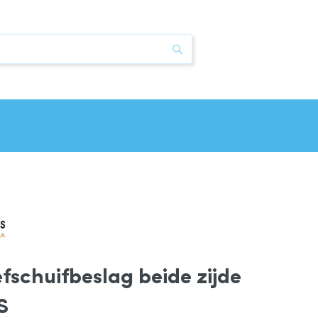
Zoek
efschuifbeslag beide zijde
S