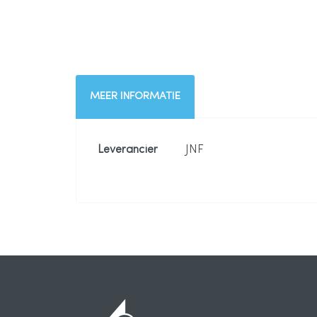
naar
het
begin
MEER INFORMATIE
van
Meer
Leverancier
JNF
de
informatie
afbeeldingen-
gallerij