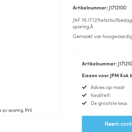
Artikelnummer
: J1712100
JNF IN.17.121hefschuifbesla
sparing,Â
Gemaakt van hoogwaardig
Artikelnummer
: J17121
Kiezen voor JPM Kok 
Advies op maat
Kwaliteit!
De grootste keus
de pc sparing, RVS
Neem conta