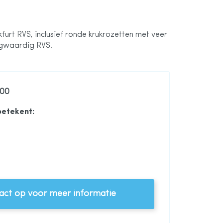
furt RVS, inclusief ronde krukrozetten met veer
gwaardig RVS.
100
betekent:
ct op voor meer informatie