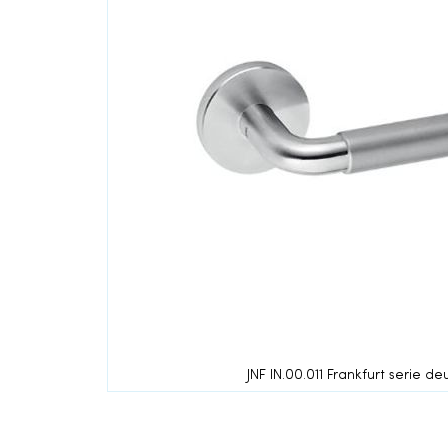
einde
van
de
afbeeldingen-
gallerij
JNF IN.00.011 Frankfurt serie d
Ga