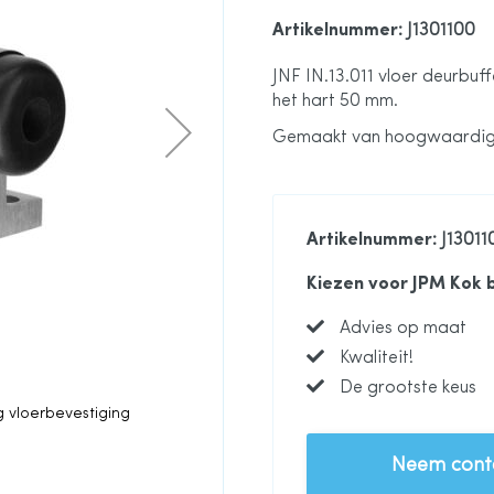
Artikelnummer
: J1301100
JNF IN.13.011 vloer deurbuf
het hart 50 mm.
Gemaakt van hoogwaardig
Artikelnummer
: J13011
Kiezen voor JPM Kok 
Advies op maat
Kwaliteit!
De grootste keus
ng vloerbevestiging
JNF IN.13.011 deurbuffer
Neem conta