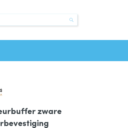
Zoek
deurbuffer zware
erbevestiging