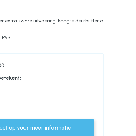
fer extra zware uitvoering, hoogte deurbuffer o
 RVS.
00
betekent:
 zware uitvoering vloerbevestiging
ct op voor meer informatie