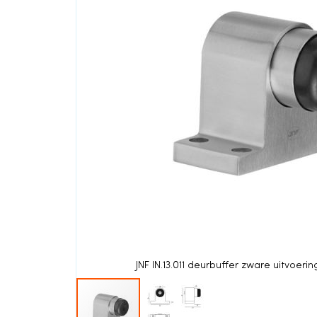
einde
van
de
afbeeldingen-
gallerij
JNF IN.13.011 deurbuffer zware uitvoeri