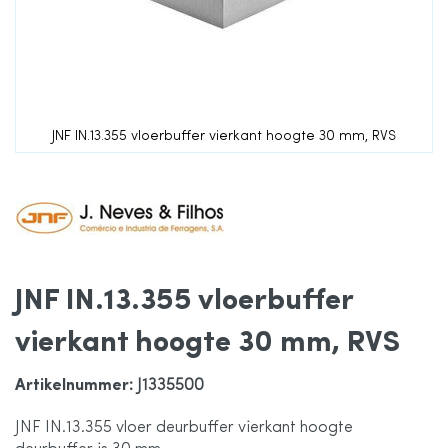
de
afbeeldingen-
gallerij
JNF IN.13.355 vloerbuffer vierkant hoogte 30 mm, RVS
Ga
naar
het
JNF IN.13.355 vloerbuffer
begin
vierkant hoogte 30 mm, RVS
van
Artikelnummer
: J1335500
de
JNF IN.13.355 vloer deurbuffer vierkant hoogte