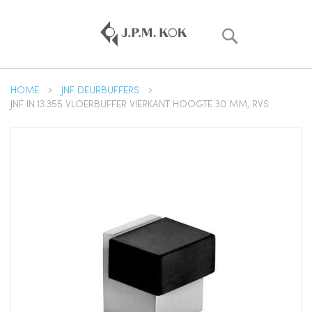
Zoek
HOME
JNF DEURBUFFERS
JNF IN.13.355 VLOERBUFFER VIERKANT HOOGTE 30 MM, RVS
Ga
naar
het
einde
van