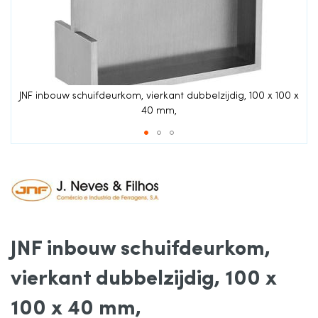
de
afbeeldingen-
gallerij
x
JNF inbouw schuifdeurkom, vierkant dubbelzijdig, 100 x 100 x
40 mm,
Ga
naar
het
JNF inbouw schuifdeurkom,
begin
vierkant dubbelzijdig, 100 x
van
100 x 40 mm,