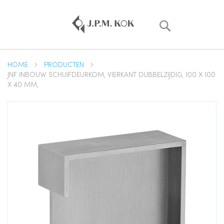
Zoek
HOME
PRODUCTEN
JNF INBOUW SCHUIFDEURKOM, VIERKANT DUBBELZIJDIG, 100 X 100
X 40 MM,
Ga
naar
het
einde
van