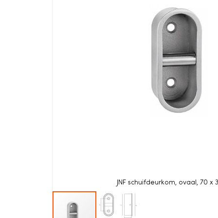
einde
van
de
afbeeldingen-
gallerij
JNF schuifdeurkom, ovaal, 70 x