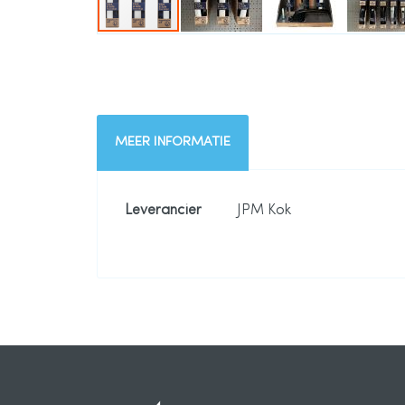
Ga
naar
MEER INFORMATIE
het
begin
Meer
Leverancier
JPM Kok
informatie
van
de
afbeeldingen-
gallerij