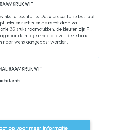
 RAAMKRUK WIT
inkel presentatie. Deze presentatie bestaat
t links en rechts en de recht draaival
tie 36 stuks raamkrukken. de kleuren zijn F1,
aag naar de mogelijkheden over deze balie
kan naar wens aangepast worden.
IAL RAAMKRUK WIT
betekent:
kel presentatie Wit
ct op voor meer informatie