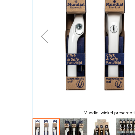
einde
van
de
afbeeldingen-
gallerij
Mundial winkel presentati