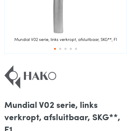
de
afbeeldingen-
gallerij
Mundial V02 serie, links verkropt, afsluitbaar, SKG**, F1
Ga
naar
het
Mundial V02 serie, links
begin
verkropt, afsluitbaar, SKG**,
van
F1