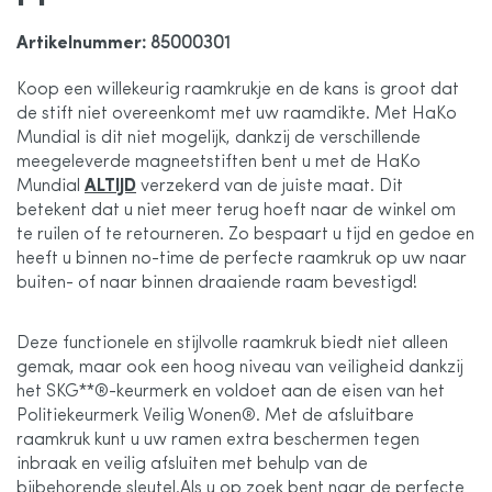
de
Artikelnummer
: 85000301
afbeeldingen-
Koop een willekeurig raamkrukje en de kans is groot dat
de stift niet overeenkomt met uw raamdikte. Met HaKo
gallerij
Mundial is dit niet mogelijk, dankzij de verschillende
meegeleverde magneetstiften bent u met de HaKo
Mundial
ALTIJD
verzekerd van de juiste maat. Dit
betekent dat u niet meer terug hoeft naar de winkel om
te ruilen of te retourneren. Zo bespaart u tijd en gedoe en
heeft u binnen no-time de perfecte raamkruk op uw naar
buiten- of naar binnen draaiende raam bevestigd!
Deze functionele en stijlvolle raamkruk biedt niet alleen
gemak, maar ook een hoog niveau van veiligheid dankzij
het SKG**®-keurmerk en voldoet aan de eisen van het
Politiekeurmerk Veilig Wonen®. Met de afsluitbare
raamkruk kunt u uw ramen extra beschermen tegen
inbraak en veilig afsluiten met behulp van de
bijbehorende sleutel.Als u op zoek bent naar de perfecte