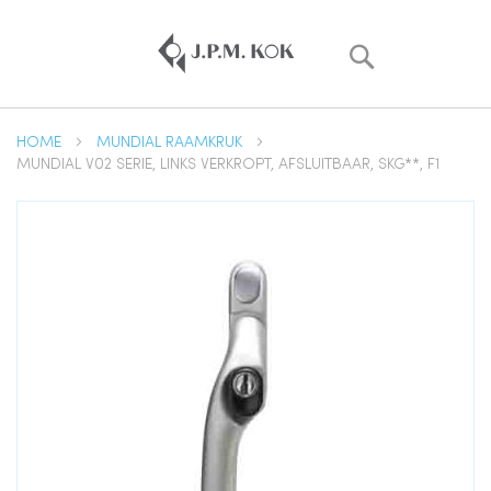
Zoek
HOME
MUNDIAL RAAMKRUK
MUNDIAL V02 SERIE, LINKS VERKROPT, AFSLUITBAAR, SKG**, F1
Ga
naar
het
einde
van