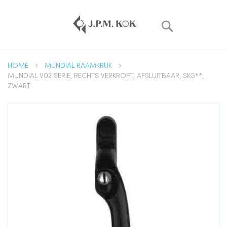
Zoek
HOME
MUNDIAL RAAMKRUK
MUNDIAL V02 SERIE, RECHTS VERKROPT, AFSLUITBAAR, SKG**,
ZWART
Ga
naar
het
einde
van