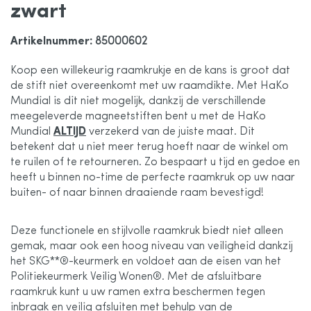
zwart
de
Artikelnummer
: 85000602
afbeeldingen-
Koop een willekeurig raamkrukje en de kans is groot dat
de stift niet overeenkomt met uw raamdikte. Met HaKo
gallerij
Mundial is dit niet mogelijk, dankzij de verschillende
meegeleverde magneetstiften bent u met de HaKo
Mundial
ALTIJD
verzekerd van de juiste maat. Dit
betekent dat u niet meer terug hoeft naar de winkel om
te ruilen of te retourneren. Zo bespaart u tijd en gedoe en
heeft u binnen no-time de perfecte raamkruk op uw naar
buiten- of naar binnen draaiende raam bevestigd!
Deze functionele en stijlvolle raamkruk biedt niet alleen
gemak, maar ook een hoog niveau van veiligheid dankzij
het SKG**®-keurmerk en voldoet aan de eisen van het
Politiekeurmerk Veilig Wonen®. Met de afsluitbare
raamkruk kunt u uw ramen extra beschermen tegen
inbraak en veilig afsluiten met behulp van de