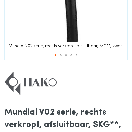
de
afbeeldingen-
gallerij
t
Mundial V02 serie, rechts verkropt, afsluitbaar, SKG**, zwart
Ga
naar
het
Mundial V02 serie, rechts
begin
verkropt, afsluitbaar, SKG**,
van