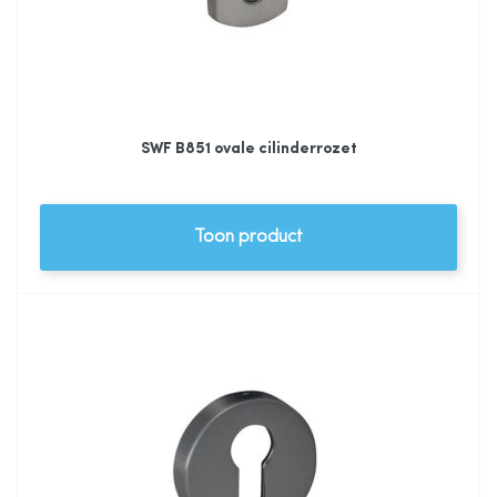
SWF B851 ovale cilinderrozet
Toon product