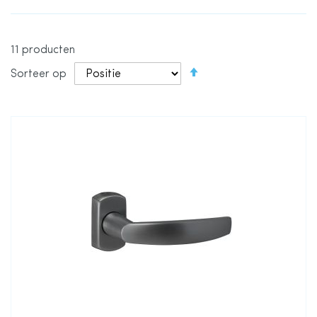
11
producten
Van
Sorteer op
hoog
naar
laag
sorteren