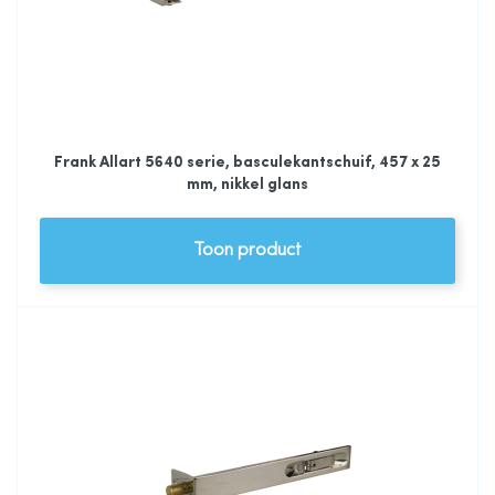
Frank Allart 5640 serie, basculekantschuif, 457 x 25
mm, nikkel glans
Toon product