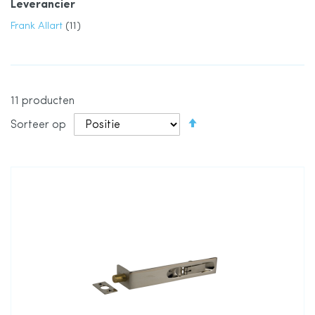
Leverancier
product
Frank Allart
11
11
producten
Van
Sorteer op
hoog
naar
laag
sorteren