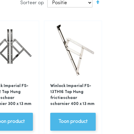
Sorteer op
hoog
naar
laag
sorteren
k Imperial FS-
Winlock Imperial FS-
2 Top Hung
13TH16 Top Hung
eschaar
frictieschaar
ier 300 x 13 mm
scharnier 400 x 13 mm
oon product
Toon product