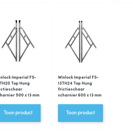
nlock Imperial FS-
Winlock Imperial FS-
3TH20 Top Hung
13TH24 Top Hung
ictieschaar
frictieschaar
harnier 500 x 13 mm
scharnier 600 x 13 mm
Toon product
Toon product