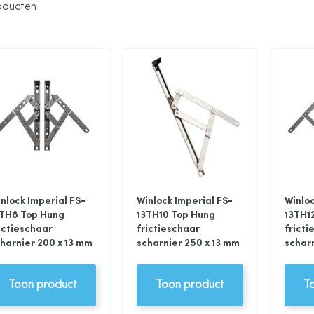
ducten
nlock Imperial FS-
Winlock Imperial FS-
Winloc
3TH8 Top Hung
13TH10 Top Hung
13TH1
ictieschaar
frictieschaar
fricti
harnier 200 x 13 mm
scharnier 250 x 13 mm
scharn
Toon product
Toon product
T