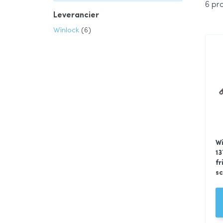
6
pro
Leverancier
product
Winlock
6
Wi
1
fr
sc