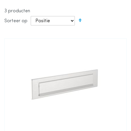
3
producten
Van
Sorteer op
hoog
naar
laag
sorteren