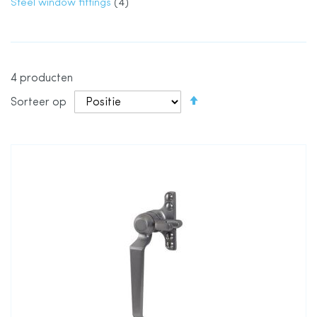
product
Steel window fittings
4
4
producten
Van
Sorteer op
hoog
naar
laag
sorteren