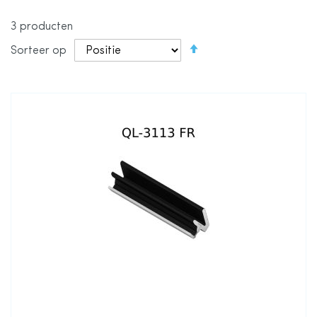
3
producten
Van
Sorteer op
hoog
naar
laag
sorteren