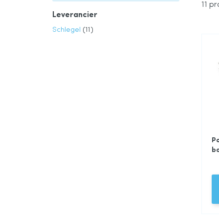
11
pr
Leverancier
product
Schlegel
11
P
bo