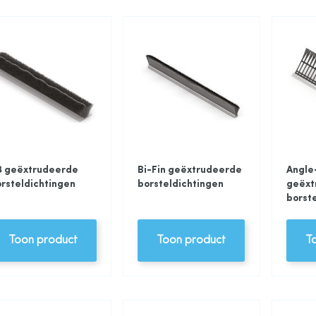
3 geëxtrudeerde
Bi-Fin geëxtrudeerde
Angle
rsteldichtingen
borsteldichtingen
geëxt
borst
Toon product
Toon product
T