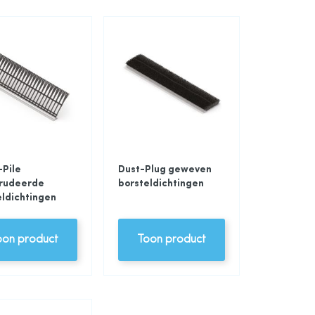
-Pile
Dust-Plug geweven
rudeerde
borsteldichtingen
eldichtingen
oon product
Toon product