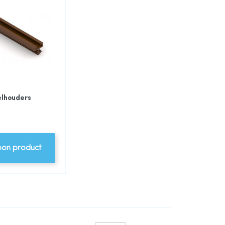
elhouders
oon product