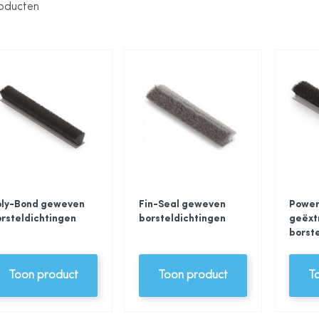
oducten
oly-Bond geweven
Fin-Seal geweven
Power
rsteldichtingen
borsteldichtingen
geëxt
borst
Toon product
Toon product
T