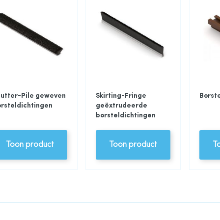
utter-Pile geweven
Skirting-Fringe
Borst
rsteldichtingen
geëxtrudeerde
borsteldichtingen
Toon product
Toon product
T