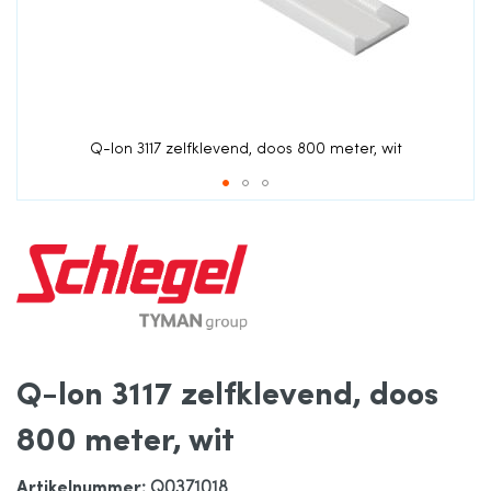
de
afbeeldingen-
gallerij
Q-lon 3117 zelfklevend, doos 800 meter, wit
Ga
naar
het
Q-lon 3117 zelfklevend, doos
begin
800 meter, wit
van
Artikelnummer
: Q0371018