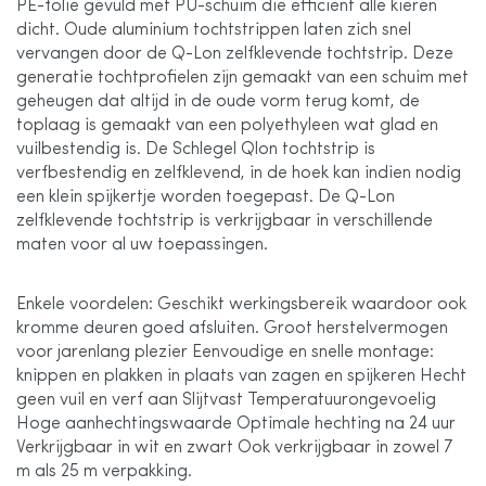
PE-folie gevuld met PU-schuim die efficiënt alle kieren
dicht. Oude aluminium tochtstrippen laten zich snel
vervangen door de Q-Lon zelfklevende tochtstrip. Deze
generatie tochtprofielen zijn gemaakt van een schuim met
geheugen dat altijd in de oude vorm terug komt, de
toplaag is gemaakt van een polyethyleen wat glad en
vuilbestendig is. De Schlegel Qlon tochtstrip is
verfbestendig en zelfklevend, in de hoek kan indien nodig
een klein spijkertje worden toegepast. De Q-Lon
zelfklevende tochtstrip is verkrijgbaar in verschillende
maten voor al uw toepassingen.
Enkele voordelen: Geschikt werkingsbereik waardoor ook
kromme deuren goed afsluiten. Groot herstelvermogen
voor jarenlang plezier Eenvoudige en snelle montage:
knippen en plakken in plaats van zagen en spijkeren Hecht
geen vuil en verf aan Slijtvast Temperatuurongevoelig
Hoge aanhechtingswaarde Optimale hechting na 24 uur
Verkrijgbaar in wit en zwart Ook verkrijgbaar in zowel 7
m als 25 m verpakking.