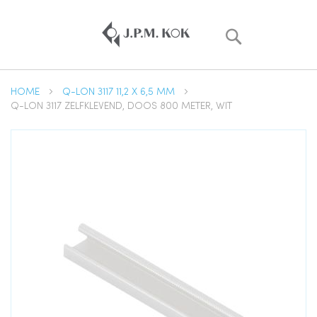
Zoek
HOME
Q-LON 3117 11,2 X 6,5 MM
Q-LON 3117 ZELFKLEVEND, DOOS 800 METER, WIT
Ga
naar
het
einde
van