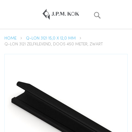
Zoek
HOME
Q-LON 3121 15,0 X 12,0 MM
Q-LON 3121 ZELFKLEVEND, DOOS 450 METER, ZWART
Ga
naar
het
einde
van