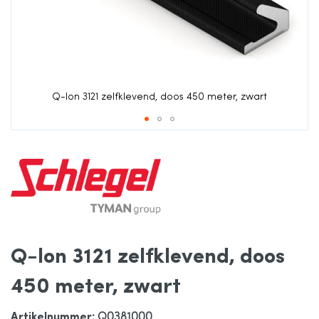
de
afbeeldingen-
gallerij
Q-lon 3121 zelfklevend, doos 450 meter, zwart
Ga
naar
het
Q-lon 3121 zelfklevend, doos
begin
450 meter, zwart
van
Artikelnummer
: Q0381000