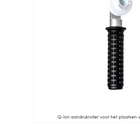
einde
van
de
afbeeldingen-
gallerij
Q-lon aandrukroller voor het plaatsen 
Ga