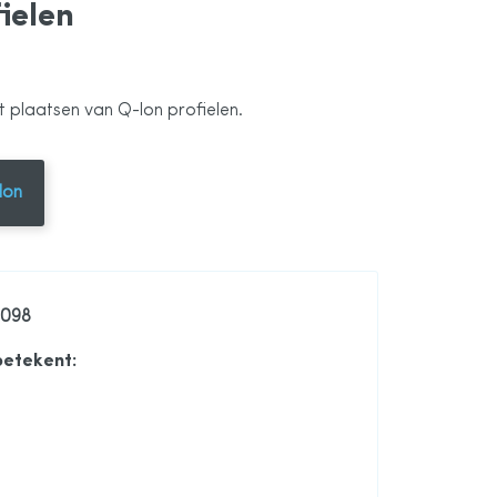
ielen
t plaatsen van Q-lon profielen.
lon
0098
betekent: