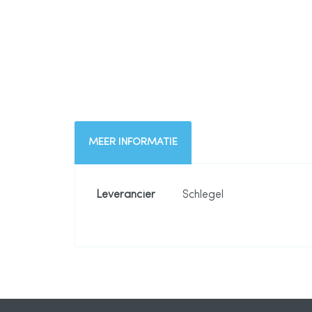
naar
het
begin
van
MEER INFORMATIE
de
afbeeldingen-
Meer
Leverancier
Schlegel
informatie
gallerij