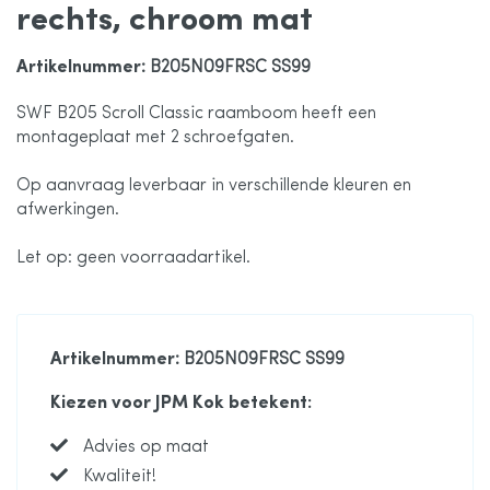
rechts, chroom mat
de
Artikelnummer
: B205N09FRSC SS99
afbeeldingen-
SWF B205 Scroll Classic raamboom heeft een
montageplaat met 2 schroefgaten.
gallerij
Op aanvraag leverbaar in verschillende kleuren en
afwerkingen.
Let op: geen voorraadartikel.
Artikelnummer
: B205N09FRSC SS99
Kiezen voor JPM Kok betekent:
Advies op maat
Kwaliteit!