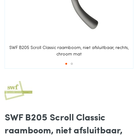
van
de
afbeeldingen-
gallerij
SWF B205 Scroll Classic raamboom, niet afsluitbaar, rechts,
chroom mat
Ga
naar
het
SWF B205 Scroll Classic
begin
raamboom, niet afsluitbaar,
van