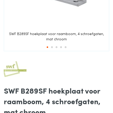
de
afbeeldingen-
gallerij
SWF B289SF hoekplaat voor raamboom, 4 schroefgaten,
mat chroom
Ga
naar
het
SWF B289SF hoekplaat voor
begin
raamboom, 4 schroefgaten,
van
mat chroom