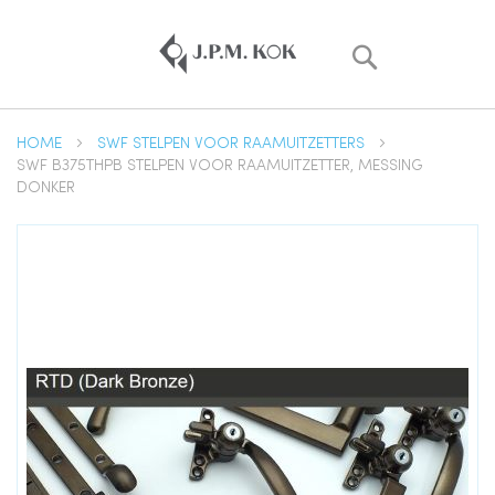
Zoek
HOME
SWF STELPEN VOOR RAAMUITZETTERS
SWF B375THPB STELPEN VOOR RAAMUITZETTER, MESSING
DONKER
Ga
naar
het
einde
van