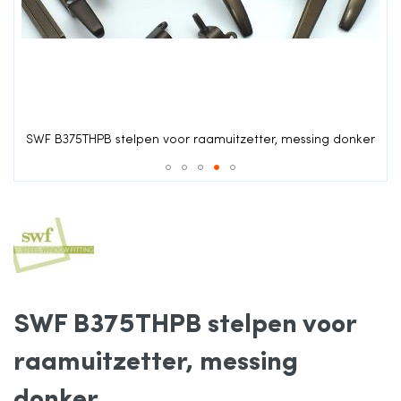
de
afbeeldingen-
gallerij
r
SWF B375THPB stelpen voor raamuitzetter, messing donker
Ga
naar
het
SWF B375THPB stelpen voor
begin
raamuitzetter, messing
van
donker