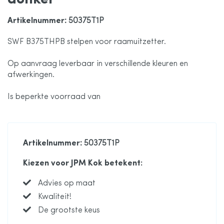
de
Artikelnummer
: 50375T1P
afbeeldingen-
SWF B375THPB stelpen voor raamuitzetter.
Op aanvraag leverbaar in verschillende kleuren en
gallerij
afwerkingen.
Is beperkte voorraad van
Artikelnummer
: 50375T1P
Kiezen voor JPM Kok betekent:
Advies op maat
Kwaliteit!
De grootste keus