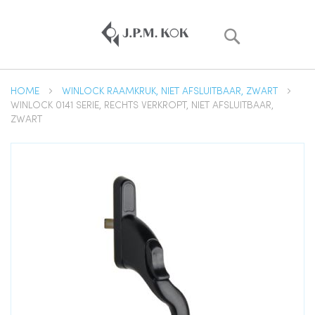
Zoek
HOME
WINLOCK RAAMKRUK, NIET AFSLUITBAAR, ZWART
WINLOCK 0141 SERIE, RECHTS VERKROPT, NIET AFSLUITBAAR,
ZWART
Ga
naar
het
einde
van