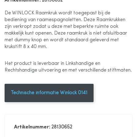
Artikelnummer
: 28130652
De WINLOCK Raamkruk wordt toegepast bij de
afbeeldingen-
bediening van raamespagnoletten. Deze Raamkrukken
zijn verkropt zodat u deze met beperkte ruimte ook
gallerij
makkelijk kunt openen. Deze raamkruk is niet afsluitbaar
met dummy knop en wordt standaard geleverd met
krukstift 8 x 40 mm.
Het product is leverbaar in Linkshandige en
Rechtshandige uitvoering en met verschillende stiftmaten.
Technische informatie Winlock 0141
Artikelnummer
: 28130652