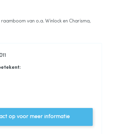
r raamboom van o.a. Winlock en Charisma,
011
betekent:
e voor raamboom 12,5 mm, wit
ct op voor meer informatie