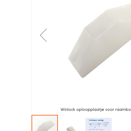
einde
van
de
afbeeldingen-
gallerij
it
Winlock oploopplaatje voor raambo