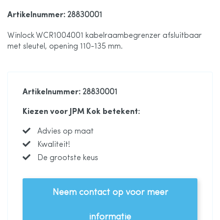
de
Artikelnummer
: 28830001
Winlock WCR1004001 kabelraambegrenzer afsluitbaar
afbeeldingen-
met sleutel, opening 110-135 mm.
gallerij
Artikelnummer
: 28830001
Kiezen voor JPM Kok betekent:
Advies op maat
Kwaliteit!
De grootste keus
Neem contact op voor meer
informatie