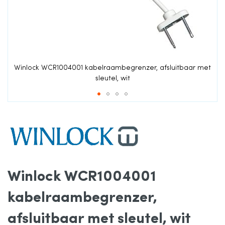
de
afbeeldingen-
gallerij
t
Winlock WCR1004001 kabelraambegrenzer, afsluitbaar met
sleutel, wit
Ga
naar
het
Winlock WCR1004001
begin
kabelraambegrenzer,
van
afsluitbaar met sleutel, wit