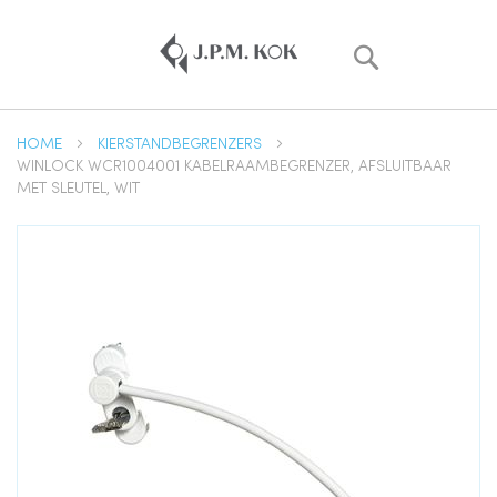
Zoek
HOME
KIERSTANDBEGRENZERS
WINLOCK WCR1004001 KABELRAAMBEGRENZER, AFSLUITBAAR
MET SLEUTEL, WIT
Ga
naar
het
einde
van