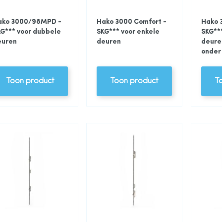
ako 3000/98MPD -
Hako 3000 Comfort -
Hako 
G*** voor dubbele
SKG*** voor enkele
SKG**
euren
deuren
deure
onder
Toon product
Toon product
T