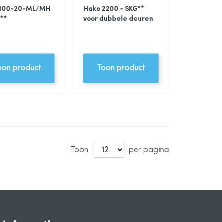
 300-20-ML/MH
Hako 2200 - SKG**
**
voor dubbele deuren
oon product
Toon product
Toon
per pagina