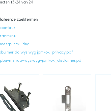
ucten
13
-
24
van
24
lateerde zoektermen
raamkruk
raamkruk
meerpuntsluiting
pbu merida wysiwyg jpmkok_privacy.pdf
pbu+merida+wysiwyg+jpmkok_disclaimer.pdf