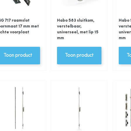
G 717 raamslot
Habo 583 sluitkom,
Habo 
oornmaat 17 mm met
verstelbaar,
verste
chte voorplaat
universeel, met lip 15
univer
mm
mm
Toon product
Toon product
T