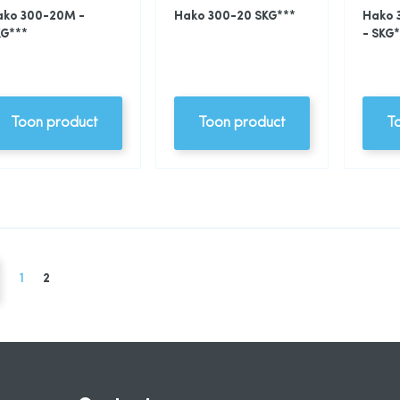
ako 300-20M -
Hako 300-20 SKG***
Hako
KG***
- SKG*
Toon product
Toon product
T
na
Pagina
Vorige
Pagina
U lees momenteel pagina
1
2