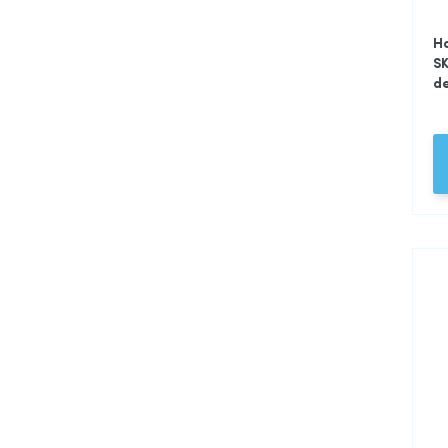
H
SK
d