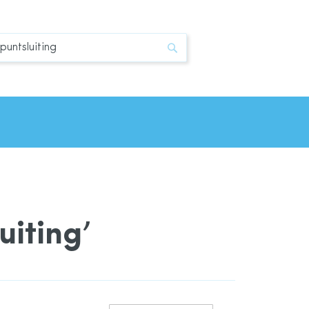
Zoek
uiting’
Van