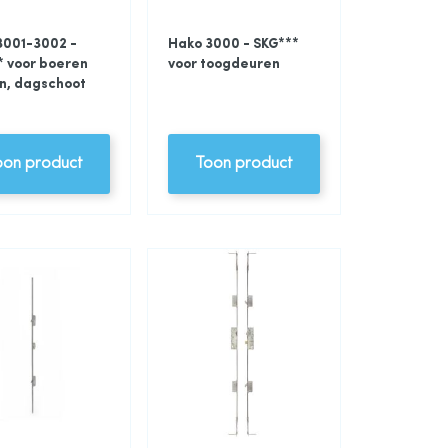
3001-3002 -
Hako 3000 - SKG***
* voor boeren
voor toogdeuren
n, dagschoot
oon product
Toon product