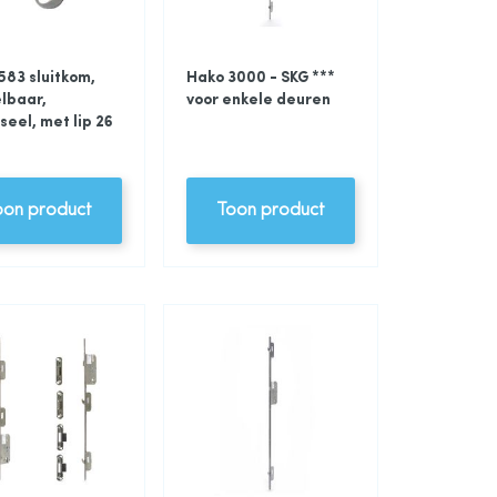
583 sluitkom,
Hako 3000 - SKG ***
lbaar,
voor enkele deuren
seel, met lip 26
oon product
Toon product