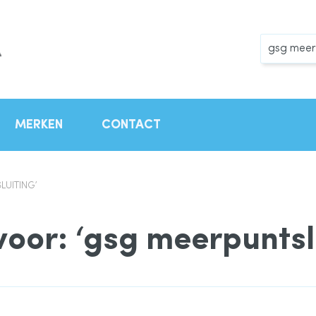
Zoek
MERKEN
CONTACT
UITING’
voor: ‘gsg meerpuntsl