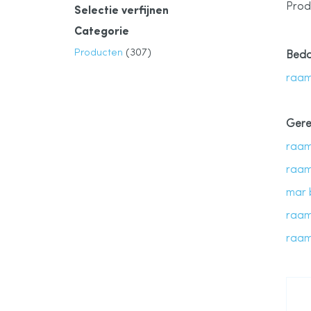
Prod
Selectie verfijnen
Categorie
product
Producten
307
Bedo
raam
Gere
raam
raam
mar 
raam
raam