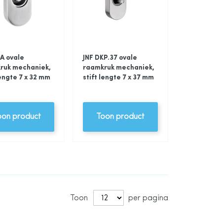
A ovale
JNF DKP.37 ovale
ruk mechaniek,
raamkruk mechaniek,
lengte 7 x 32 mm
stift lengte 7 x 37 mm
oon product
Toon product
Toon
per pagina