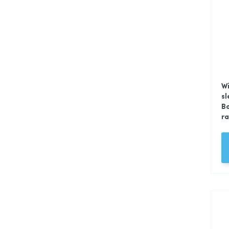
Wi
sl
B
r