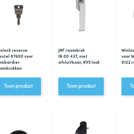
nlock reserve
JNF raamkruk
Winlo
eutel 87600 voor
IN.00.437, niet
voor W
ombardier
afsluitbaar, RVS look
0122 
aamkrukken
Toon product
Toon product
T