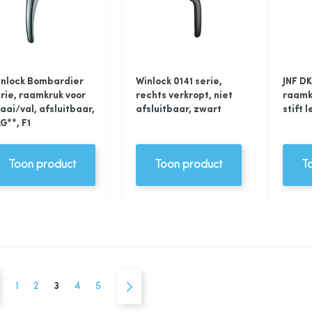
inlock Bombardier
Winlock 0141 serie,
JNF DK
rie, raamkruk voor
rechts verkropt, niet
raamk
aai/val, afsluitbaar,
afsluitbaar, zwart
stift 
G**, F1
Toon product
Toon product
T
na
Pagina
Vorige
Pagina
Pagina
U lees momenteel pagina
Pagina
Pagina
Pagina
Volgende
1
2
3
4
5