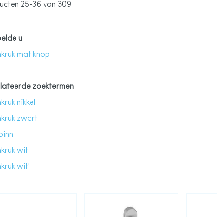
ucten
25
-
36
van
309
elde u
kruk mat knop
lateerde zoektermen
kruk nikkel
kruk zwart
binn
kruk wit
kruk wit'