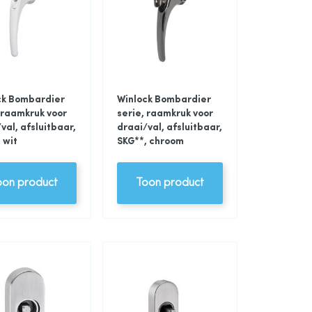
ck Bombardier
Winlock Bombardier
 raamkruk voor
serie, raamkruk voor
val, afsluitbaar,
draai/val, afsluitbaar,
 wit
SKG**, chroom
oon product
Toon product