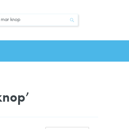
Zoek
knop’
Van