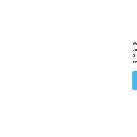
Wi
vo
01
z