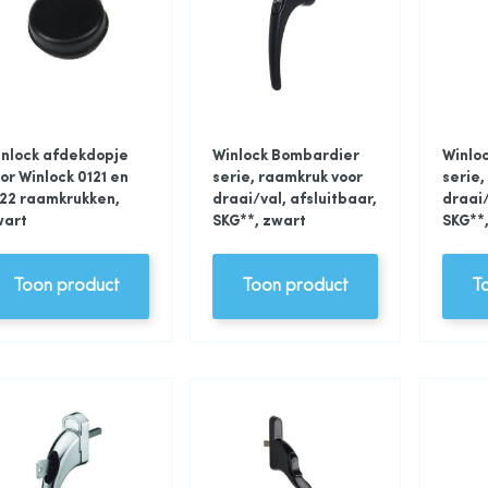
nlock afdekdopje
Winlock Bombardier
Winlo
or Winlock 0121 en
serie, raamkruk voor
serie,
22 raamkrukken,
draai/val, afsluitbaar,
draai/
wart
SKG**, zwart
SKG**,
Toon product
Toon product
T