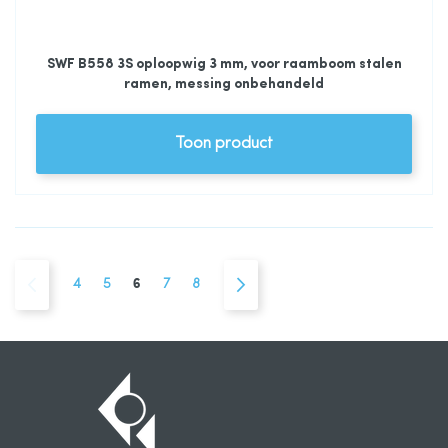
SWF B558 3S oploopwig 3 mm, voor raamboom stalen
ramen, messing onbehandeld
Toon product
Pagina
Pagina
Vorige
Pagina
Pagina
U lees momenteel pagina
Pagina
Pagina
Pagina
Volgende
4
5
6
7
8