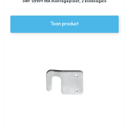
SWF S99PF1NA montageplaat, 2 klinknagels
Toon product