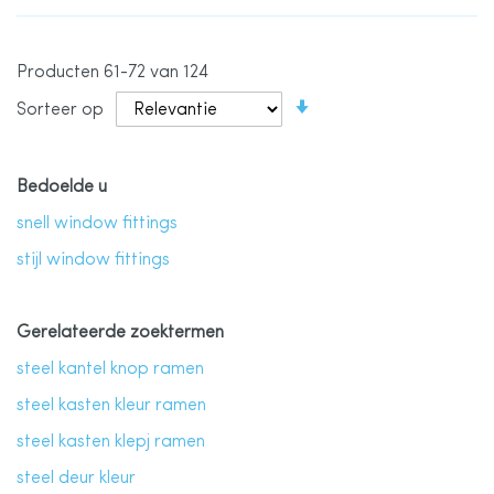
Producten
61
-
72
van
124
Van
Sorteer op
laag
naar
hoog
sorteren
Bedoelde u
snell window fittings
stijl window fittings
Gerelateerde zoektermen
steel kantel knop ramen
steel kasten kleur ramen
steel kasten klepj ramen
steel deur kleur