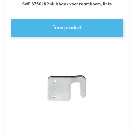
SWF S750LNP sluithaak voor raamboom, links
Toon product