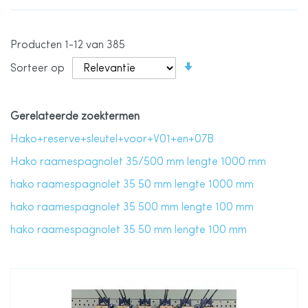
Producten
1
-
12
van
385
Van
Sorteer op
laag
naar
hoog
sorteren
Gerelateerde zoektermen
Hako+reserve+sleutel+voor+V01+en+07B
Hako raamespagnolet 35/500 mm lengte 1000 mm
hako raamespagnolet 35 50 mm lengte 1000 mm
hako raamespagnolet 35 500 mm lengte 100 mm
hako raamespagnolet 35 50 mm lengte 100 mm